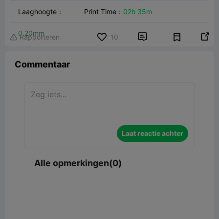
FFF
Laaghoogte
：
Creality Hi
Print Time
：
02h 35m
Generic PLA

0.20mm


Rapporteren
10

Commentaar
Laat reactie achter
Alle opmerkingen(0)