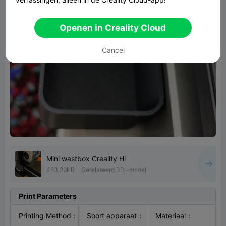
Openen in Creality Cloud
Cancel
Mini wastbox Creality Hi
463.29KB
Gerelateerd 3D -model
Print Parameters
Printing Method
：
Soort apparaat
：
Materiaal
：