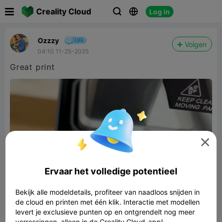

Creality Cloud
Log in



Ozzzy
Volgen
04:10 11-25-2025
Great print

Ervaar het volledige potentieel
Bekijk alle modeldetails, profiteer van naadloos snijden in
de cloud en printen met één klik. Interactie met modellen
levert je exclusieve punten op en ontgrendelt nog meer
verrassingen, alleen in de Creality Cloud-app!