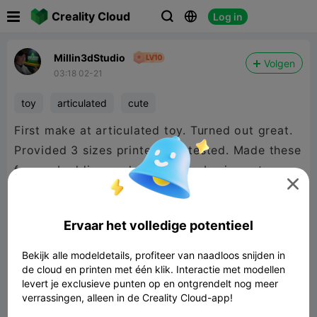

Creality Cloud
Log in



Millin3dStudio
Volgen
03:18 02-21
toy
articulated
cute
First make at articulated toy. Turned out great.
Provided 3 sizes printed and tested. Made these
for my buddies gecko breeding business to

attract people to his table.
Ervaar het volledige potentieel
Bekijk alle modeldetails, profiteer van naadloos snijden in
de cloud en printen met één klik. Interactie met modellen
levert je exclusieve punten op en ontgrendelt nog meer
verrassingen, alleen in de Creality Cloud-app!