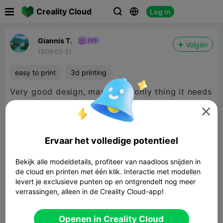

Creality Cloud
Log in



Giannis T.
Volgen
15:09 02-21
easy to print
3d printing
Very good design, maybe the only thing it needs
is a TPU shield so it doesn’t slip on the wall.

Ervaar het volledige potentieel
Bekijk alle modeldetails, profiteer van naadloos snijden in
de cloud en printen met één klik. Interactie met modellen
levert je exclusieve punten op en ontgrendelt nog meer
verrassingen, alleen in de Creality Cloud-app!
Openen in Creality Cloud