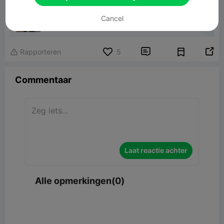
Drill Dust Catcher
Cancel
560.88KB
Gerelateerd 3D -model


Rapporteren
5

Commentaar
Laat reactie achter
Alle opmerkingen(0)