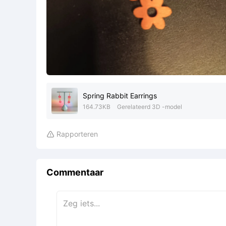
Spring Rabbit Earrings
164.73KB
Gerelateerd 3D -model
Rapporteren

Commentaar