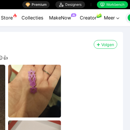

Premium

Designers
Workbench


AI
Store
Collecties
MakeNow
Creator
Meer

Volgen
😉👍