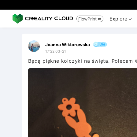
Explore
FlowPrint


Joanna Wiktorowska
17:22 03-21
Będą piękne kolczyki na święta. Polecam 