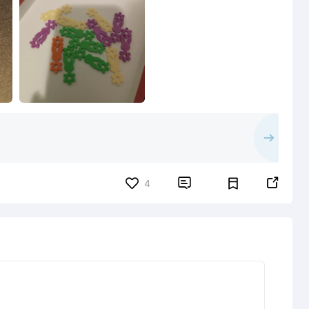


4