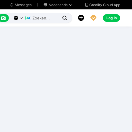
Creality Cloud App
Messages

Nederlands






Log in


