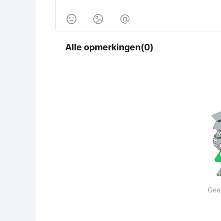



Alle opmerkingen(0)
Gee