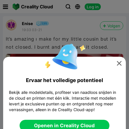

Creality Cloud
Log in



Enise
Volgen
19:33 03-21
It’s amazing ı make for my little cousin but it’s
not closed. I burnt and fixed and it closed.

480P LD

Ervaar het volledige potentieel

Bekijk alle modeldetails, profiteer van naadloos snijden in
de cloud en printen met één klik. Interactie met modellen
levert je exclusieve punten op en ontgrendelt nog meer
verrassingen, alleen in de Creality Cloud-app!
00:04
Openen in Creality Cloud