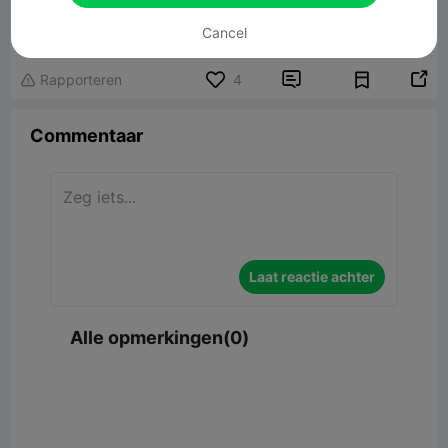
Doll House
Gerelateerd 3D -model
Cancel


Rapporteren
4

Commentaar
Laat reactie achter
Alle opmerkingen(0)