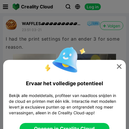

Creality Cloud
Log in



WAFFLES🧇🧇🧇🧇🧇🧇🧇🧇🧇🧇
Volgen
👍
23:51 03-21
I had the print settings for an ender 3 for some
reason.

Ervaar het volledige potentieel
Bekijk alle modeldetails, profiteer van naadloos snijden in
de cloud en printen met één klik. Interactie met modellen
levert je exclusieve punten op en ontgrendelt nog meer
verrassingen, alleen in de Creality Cloud-app!


Rapporteren
5
1

Openen in Creality Cloud