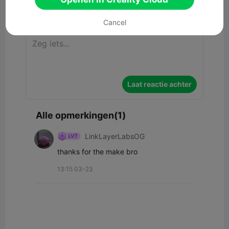
Commentaar
Cancel
Laat reactie achter
Alle opmerkingen(1)
LinkLayerLabsOG
thanks for the make bro
13:15 03-23