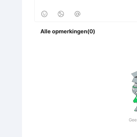



Alle opmerkingen(0)
Gee