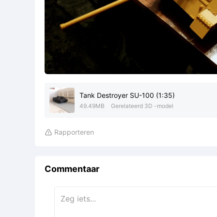
Tank Destroyer SU-100 (1:35)
49.49MB
Gerelateerd 3D -model
Rapporteren

Commentaar