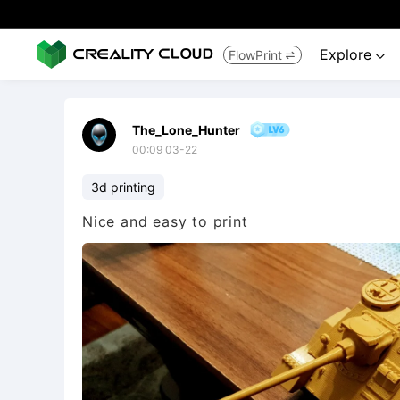
Explore
FlowPrint


The_Lone_Hunter
00:09 03-22
3d printing
Nice and easy to print