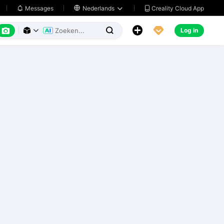
Creality Cloud App
Messages

Nederlands






Log in


