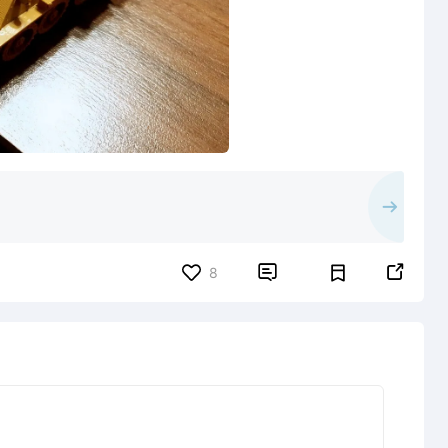


8