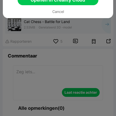
Cancel
Cat Chess - Battle for Land
2.53MB
Gerelateerd 3D -model


Rapporteren
5

Commentaar
Laat reactie achter
Alle opmerkingen(0)