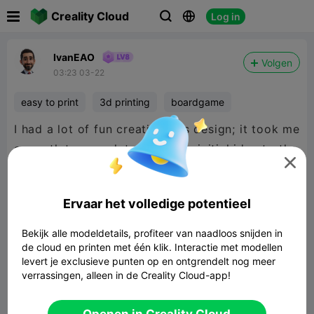

Creality Cloud
Log in



IvanEAO
Volgen
03:23 03-22
easy to print
3d printing
boardgame
I had a lot of fun creating this design; it took me
a month to complete, from the initial idea to the

final product. I hope you enjoy printing it and
find it useful in your games.
Ervaar het volledige potentieel
Bekijk alle modeldetails, profiteer van naadloos snijden in
de cloud en printen met één klik. Interactie met modellen
levert je exclusieve punten op en ontgrendelt nog meer
verrassingen, alleen in de Creality Cloud-app!
Openen in Creality Cloud