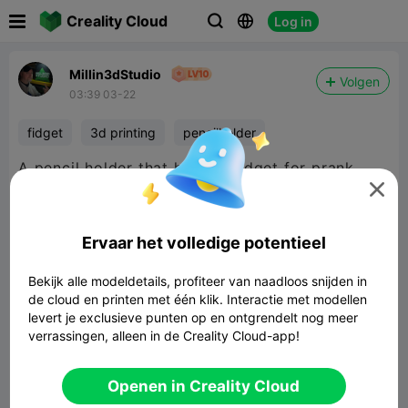

Creality Cloud
Log in



Millin3dStudio
Volgen
03:39 03-22
fidget
3d printing
pencilholder
A pencil holder that hides a fidget for prank

contest. I made this to print on my Sparkx i7.
Ervaar het volledige potentieel
Bekijk alle modeldetails, profiteer van naadloos snijden in
de cloud en printen met één klik. Interactie met modellen
levert je exclusieve punten op en ontgrendelt nog meer
verrassingen, alleen in de Creality Cloud-app!
Gear Spiral Fidget Pencil Holder - Fool
Parents n Teachers
2.60MB
Gerelateerd 3D -model
Openen in Creality Cloud


Rapporteren
10
