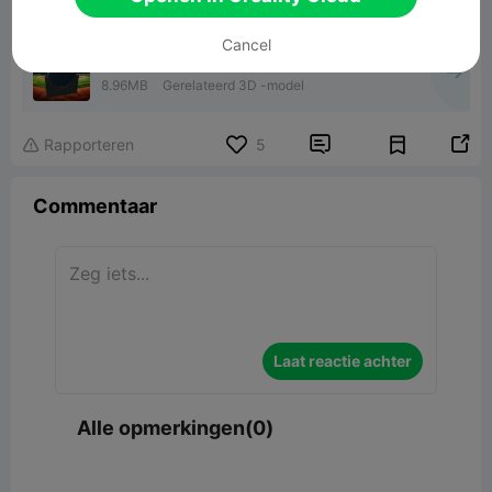
Cancel
New York Yankees Coster Set (MLB)
8.96MB
Gerelateerd 3D -model


Rapporteren
5

Commentaar
Laat reactie achter
Alle opmerkingen(0)