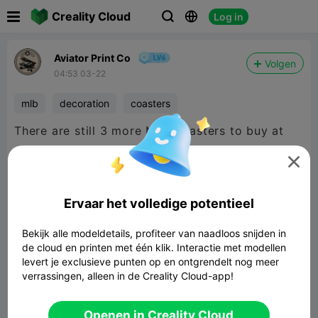

Creality Cloud
Log in



Aviator Print Co
Volgen
04:53 03-22
mlb
decoration
coasters
There are still 3 more MLB coasters to buy at
reduced price before 60% off offer ends!

Ervaar het volledige potentieel
Bekijk alle modeldetails, profiteer van naadloos snijden in
de cloud en printen met één klik. Interactie met modellen
levert je exclusieve punten op en ontgrendelt nog meer
verrassingen, alleen in de Creality Cloud-app!
Openen in Creality Cloud