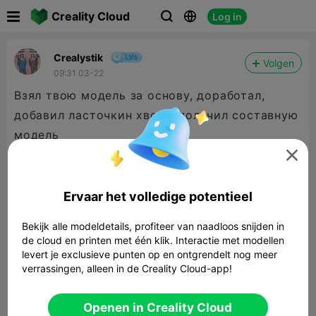

Creality Cloud
Log in



Сrealуstik
Volgen
09:31 03-22
Взял твою модель за основу, доработал,
добавил ласточкин хвост, получил составную
модель

Ervaar het volledige potentieel
Bekijk alle modeldetails, profiteer van naadloos snijden in
de cloud en printen met één klik. Interactie met modellen
levert je exclusieve punten op en ontgrendelt nog meer
verrassingen, alleen in de Creality Cloud-app!
Openen in Creality Cloud