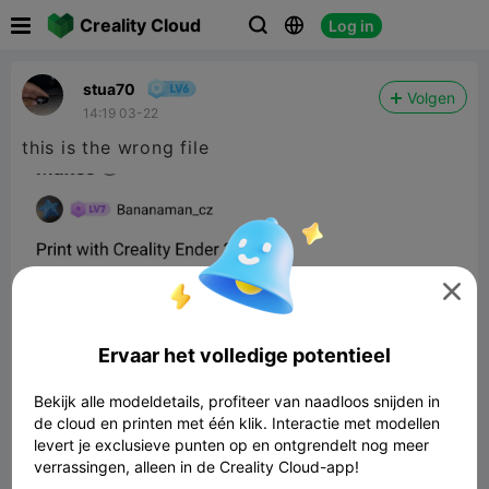

Creality Cloud
Log in



stua70
Volgen
14:19 03-22
this is the wrong file

Ervaar het volledige potentieel
Bekijk alle modeldetails, profiteer van naadloos snijden in
de cloud en printen met één klik. Interactie met modellen
levert je exclusieve punten op en ontgrendelt nog meer
verrassingen, alleen in de Creality Cloud-app!