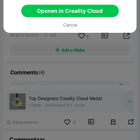
Openen in Creality Cloud
Cancel
Top Designers Creality Cloud Medal
1.18MB
Gerelateerd 3D -model


Rapporteren
4

Commentaar