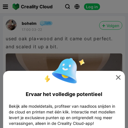

Creality Cloud
Log in



bohelm
Volgen
17:00 03-22
used oak pla+wood and it came out perfect.
and scaled it up a bit.

Ervaar het volledige potentieel
Bekijk alle modeldetails, profiteer van naadloos snijden in
de cloud en printen met één klik. Interactie met modellen
levert je exclusieve punten op en ontgrendelt nog meer
verrassingen, alleen in de Creality Cloud-app!