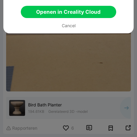
Openen in Creality Cloud
Cancel
Bird Bath Planter
194.61KB
Gerelateerd 3D -model


Rapporteren
6
