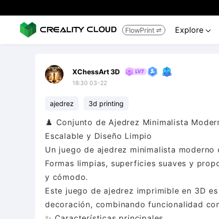
Explore
FlowPrint


XChessArt 3D
18:30 03-22
ajedrez
3d printing
♟️ Conjunto de Ajedrez Minimalista Modern
Escalable y Diseño Limpio
Un juego de ajedrez minimalista moderno 
Formas limpias, superficies suaves y prop
y cómodo.
Este juego de ajedrez imprimible en 3D es
decoración, combinando funcionalidad co
✨ Características principales