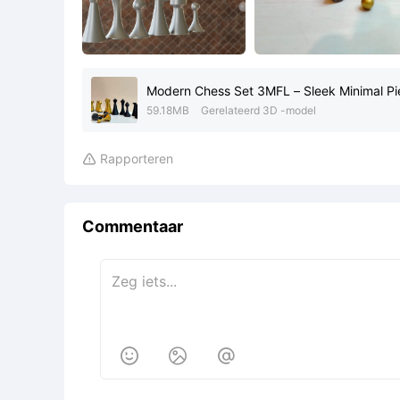
Modern Chess Set 3MFL – Sleek Minimal Pie
59.18MB
Gerelateerd 3D -model
Rapporteren

Commentaar


