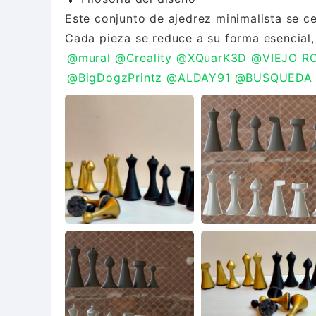
Este conjunto de ajedrez minimalista se cen
@mural
@Creality
@XQuarK3D
@VIEJO R
@BigDogzPrintz
@ALDAY91
@BUSQUEDA