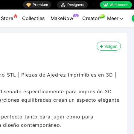

Premium

Designers
Workbench


AI
Store
Collecties
MakeNow
Creator
Meer

Volgen
o STL | Piezas de Ajedrez Imprimibles en 3D |
diseñado específicamente para impresión 3D.
orciones equilibradas crean un aspecto elegante
 perfecto tanto para jugar como para
n diseño contemporáneo.