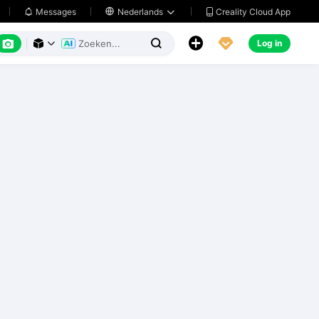
Creality Cloud App
Messages

Nederlands






Log in


