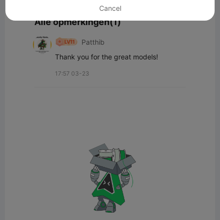
Cancel
Alle opmerkingen(1)
Patthib
Thank you for the great models!
17:57 03-23