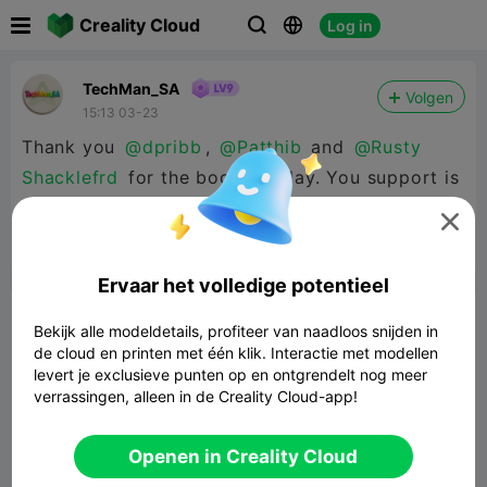

Creality Cloud
Log in



TechMan_SA
Volgen
15:13 03-23
Thank you
@dpribb
,
@Patthib
and
@Rusty
Shacklefrd
for the boosts today. You support is
sincerely appreciated.



Rapporteren
7
1

Ervaar het volledige potentieel
Commentaar
Bekijk alle modeldetails, profiteer van naadloos snijden in
de cloud en printen met één klik. Interactie met modellen
levert je exclusieve punten op en ontgrendelt nog meer
verrassingen, alleen in de Creality Cloud-app!
Openen in Creality Cloud
Laat reactie achter