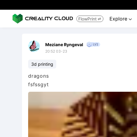
Explore
FlowPrint


Meziane Ryngeval
20:52 03-23
3d printing
dragons
fsfssgyt