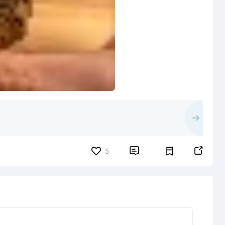


5