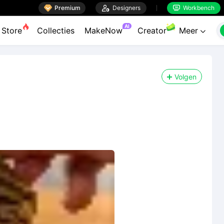

Premium

Designers
Workbench


AI
Store
Collecties
MakeNow
Creator
Meer

Volgen