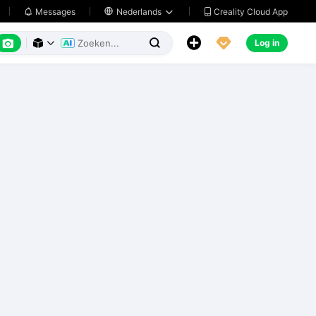
Creality Cloud App
Messages

Nederlands






Log in


