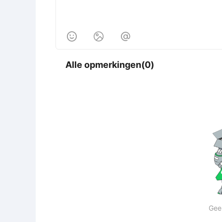



Alle opmerkingen(0)
Gee