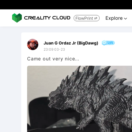
Explore
FlowPrint


Juan G Ordaz Jr (BigDawg)
23:09 03-23
Came out very nice...