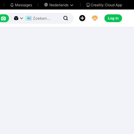
Creality Cloud App
Messages

Nederlands






Log in


