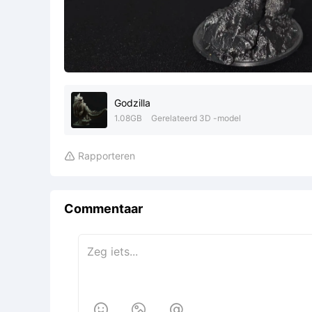
Godzilla
1.08GB
Gerelateerd 3D -model
Rapporteren

Commentaar


