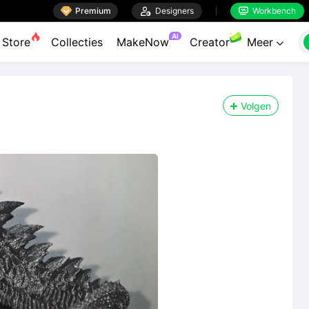

Premium

Designers
Workbench


AI
Store
Collecties
MakeNow
Creator
Meer

Volgen