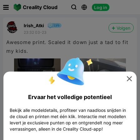

Creality Cloud
Log in



Irish_Atki
Volgen
23:32 03-23
Awesome print. Scaled it down just a tad to fit
my kids.

Ervaar het volledige potentieel
Bekijk alle modeldetails, profiteer van naadloos snijden in
de cloud en printen met één klik. Interactie met modellen
levert je exclusieve punten op en ontgrendelt nog meer
verrassingen, alleen in de Creality Cloud-app!
Miles Morales mask