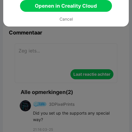
139.71MB
Gerelateerd 3D -model
Openen in Creality Cloud


Rapporteren
9
2

Cancel
Commentaar
Laat reactie achter
Alle opmerkingen(2)
3DPixelPrints
Did you set up the supports any special 
way?
21:16 03-25