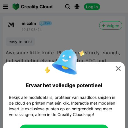

Creality Cloud
Log in



micalm
Volgen
10:12 03-24
easy to print
Awesome little knife. PLA seems sturdy enough,
but will definitely make more for EDC and
availability in everything-drawers around the

workshop and house! Thanks very much for
sharing this.
Ervaar het volledige potentieel
Bekijk alle modeldetails, profiteer van naadloos snijden in
de cloud en printen met één klik. Interactie met modellen
levert je exclusieve punten op en ontgrendelt nog meer
verrassingen, alleen in de Creality Cloud-app!