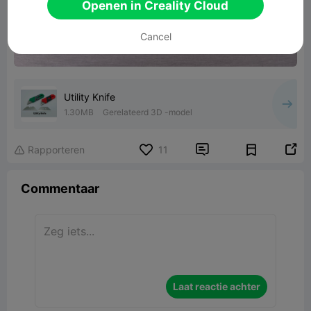
Openen in Creality Cloud
Cancel
Utility Knife
1.30MB
Gerelateerd 3D -model


Rapporteren
11

Commentaar
Laat reactie achter