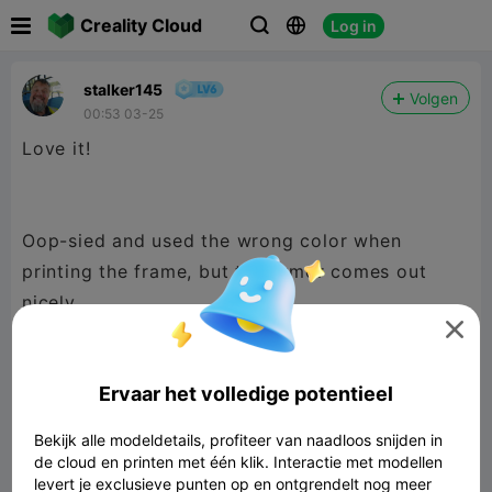

Creality Cloud
Log in



stalker145
Volgen
00:53 03-25
Love it!
Oop-sied and used the wrong color when
printing the frame, but the armor comes out
nicely.

Ervaar het volledige potentieel
Thank you.
Bekijk alle modeldetails, profiteer van naadloos snijden in
de cloud en printen met één klik. Interactie met modellen
levert je exclusieve punten op en ontgrendelt nog meer