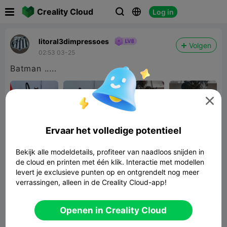

Creality Cloud
Log in



litoral3dimpressoes
Volgen
02:53 03-25
Batman .....

Ervaar het volledige potentieel
Bekijk alle modeldetails, profiteer van naadloos snijden in
de cloud en printen met één klik. Interactie met modellen
levert je exclusieve punten op en ontgrendelt nog meer
verrassingen, alleen in de Creality Cloud-app!


Rapporteren
3

Openen in Creality Cloud
Commentaar