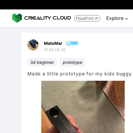
Explore
FlowPrint


MatoMar
07:05 03-25
3d beginner
prototype
Made a little prototype for my kids buggy b