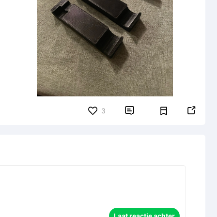


3
Laat reactie achter