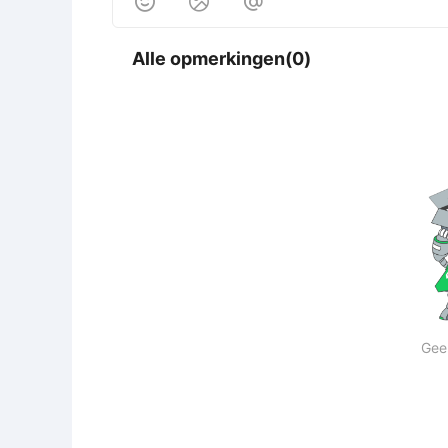



Alle opmerkingen(0)
Gee