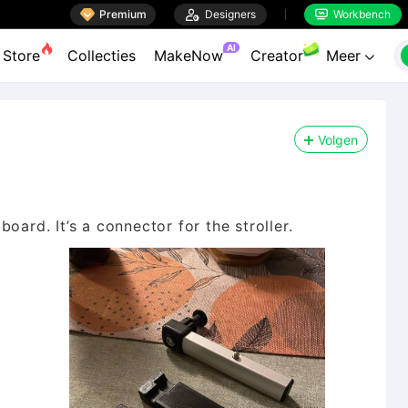

Premium

Designers
Workbench


AI
Store
Collecties
MakeNow
Creator
Meer

Volgen
oard. It’s a connector for the stroller.