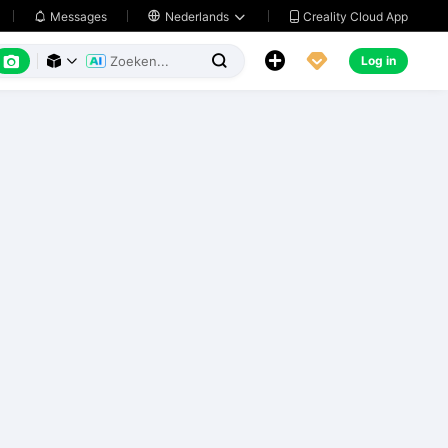
Creality Cloud App
Messages

Nederlands






Log in


