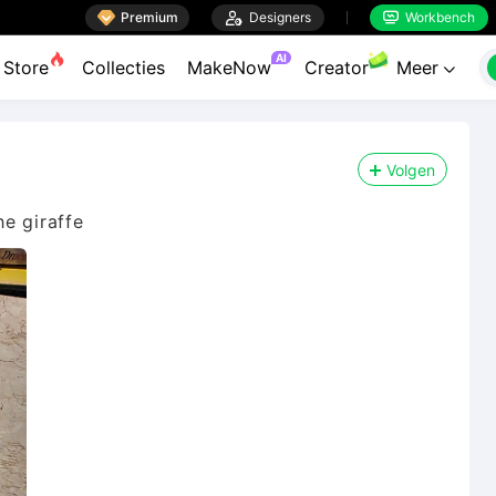

Premium

Designers
Workbench


AI
Store
Collecties
MakeNow
Creator
Meer

Volgen
e giraffe