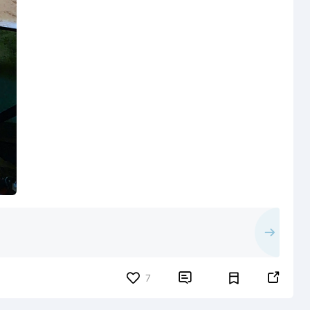


7