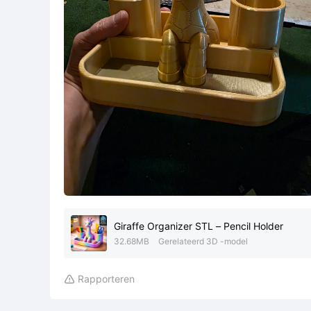
Giraffe Organizer STL – Pencil Holder
32.68MB
Gerelateerd 3D -model
Rapporteren
