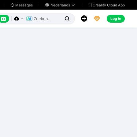
Creality Cloud App
Messages

Nederlands






Log in


