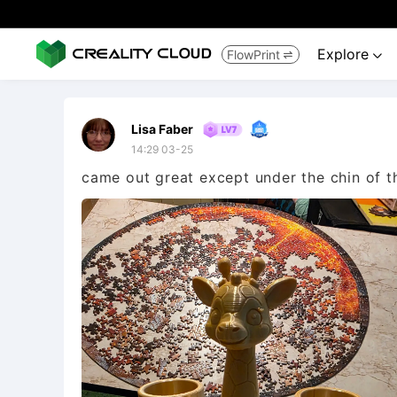
Explore
FlowPrint


Lisa Faber
14:29 03-25
came out great except under the chin of th