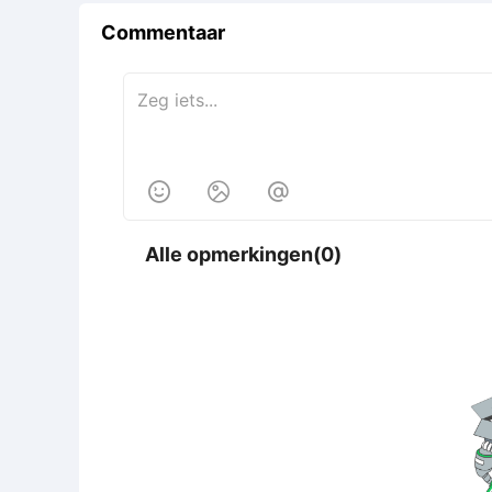
Commentaar



Alle opmerkingen(0)