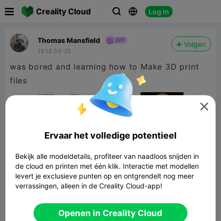

Creality Cloud
Log in



Thomas Mansfield
Volgen
15:18 03-25
was bored and learning how to Make 3D print
files

Ervaar het volledige potentieel
Bekijk alle modeldetails, profiteer van naadloos snijden in
de cloud en printen met één klik. Interactie met modellen
levert je exclusieve punten op en ontgrendelt nog meer
verrassingen, alleen in de Creality Cloud-app!
Og Tizoc 3d
Openen in Creality Cloud