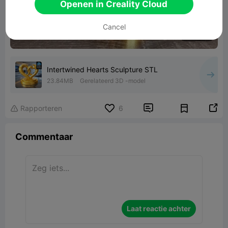
Openen in Creality Cloud
Cancel
00:15
Intertwined Hearts Sculpture STL
23.84MB
Gerelateerd 3D -model


Rapporteren
6

Commentaar
Laat reactie achter