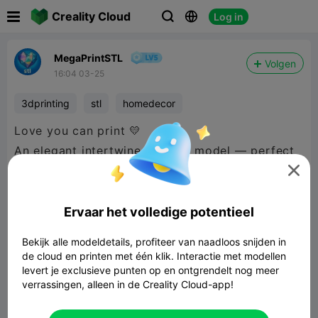

Creality Cloud
Log in



MegaPrintSTL
Volgen
16:04 03-25
3dprinting
stl
homedecor
Love you can print 💛
An elegant intertwined hearts model — perfect
as a gift or decor, created with your own 3D

printer.
@MegaPrintSTL¶
Ervaar het volledige potentieel
Bekijk alle modeldetails, profiteer van naadloos snijden in

480P LD
de cloud en printen met één klik. Interactie met modellen
levert je exclusieve punten op en ontgrendelt nog meer
verrassingen, alleen in de Creality Cloud-app!
