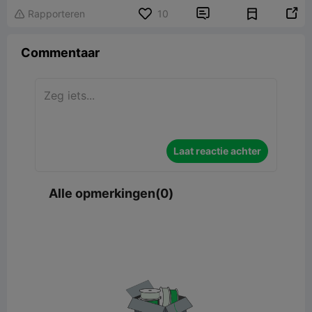


Rapporteren
10

Commentaar
Laat reactie achter
Alle opmerkingen(0)