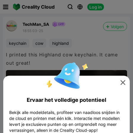

Creality Cloud
Log in



TechMan_SA
Volgen
18:55 03-25
keychain
cow
highland
I printed this Highland cow keychain. It came
out great!

Ervaar het volledige potentieel
Bekijk alle modeldetails, profiteer van naadloos snijden in
de cloud en printen met één klik. Interactie met modellen
levert je exclusieve punten op en ontgrendelt nog meer
verrassingen, alleen in de Creality Cloud-app!