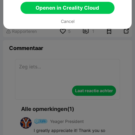
Openen in Creality Cloud
Lionel Richie
8.99MB
Gerelateerd 3D -model
Cancel


Rapporteren
5
1

Commentaar
Laat reactie achter
Alle opmerkingen(1)
Yeager President
I greatly appreciate it! Thank you so 