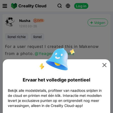

Creality Cloud
Log in



Nusha
Volgen
12:02 03-26
lionel richie
lionel
For a user request I created this in Makenow
from a photo.
@Yeager President

Ervaar het volledige potentieel
Bekijk alle modeldetails, profiteer van naadloos snijden in
de cloud en printen met één klik. Interactie met modellen
levert je exclusieve punten op en ontgrendelt nog meer
verrassingen, alleen in de Creality Cloud-app!