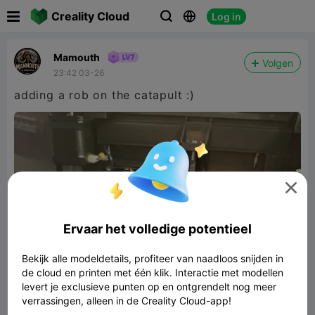

Creality Cloud
Log in



Mamouth
Volgen
23:42 03-26
adding a rob on the catapult :)

Ervaar het volledige potentieel
Bekijk alle modeldetails, profiteer van naadloos snijden in
de cloud en printen met één klik. Interactie met modellen
levert je exclusieve punten op en ontgrendelt nog meer
verrassingen, alleen in de Creality Cloud-app!