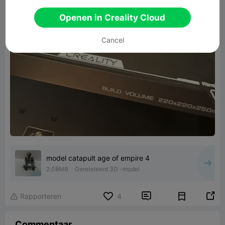
Openen in Creality Cloud
Cancel
model catapult age of empire 4
2.08MB
Gerelateerd 3D -model


Rapporteren
4

Commentaar