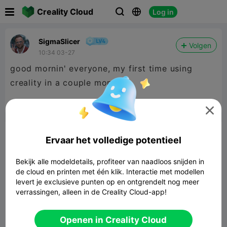

Creality Cloud
Log in



SigmaSlicer
Volgen
10:34 03-27
good mornin' everyone, my first time using
creality in a couple months


Rapporteren
13
2


Commentaar
Ervaar het volledige potentieel
Bekijk alle modeldetails, profiteer van naadloos snijden in
de cloud en printen met één klik. Interactie met modellen
levert je exclusieve punten op en ontgrendelt nog meer
verrassingen, alleen in de Creality Cloud-app!
Laat reactie achter
Openen in Creality Cloud