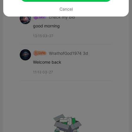
Alle opmerkingen(2)
Cancel
check my bio
good morning
13:15 03-27
WrathofGod1974 3d
Welcome back
11:13 03-27