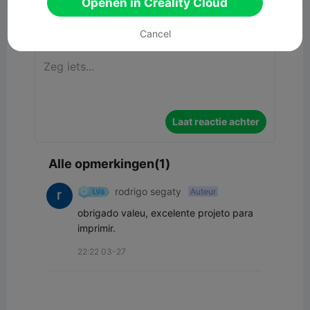
Openen in Creality Cloud
Commentaar
Cancel
Laat reactie achter
Alle opmerkingen(1)
rodrigo segaty
Auteur
obrigado valeu, excelente projeto para 
imprimir.
22:22 03-27