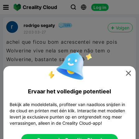

Creality Cloud
Log in



rodrigo segaty
Volgen
22:03 03-27
achei que ficou bom acrescentei neve pois
Wolverine vive nela sem neve não tem o
Wolverine, bastante sangue 😂

Ervaar het volledige potentieel
Bekijk alle modeldetails, profiteer van naadloos snijden in
FIGURE "WOLVERINE" MINIATURE
de cloud en printen met één klik. Interactie met modellen
FANART
320.28MB
Gerelateerd 3D -model
levert je exclusieve punten op en ontgrendelt nog meer
verrassingen, alleen in de Creality Cloud-app!


Rapporteren
6
1
