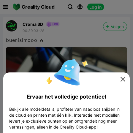

Creality Cloud
Log in



Croma 3D
Volgen
00:39 03-28
buenísimooo 🔥

Ervaar het volledige potentieel
Bekijk alle modeldetails, profiteer van naadloos snijden in
de cloud en printen met één klik. Interactie met modellen
levert je exclusieve punten op en ontgrendelt nog meer
verrassingen, alleen in de Creality Cloud-app!