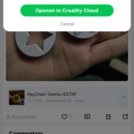
Openen in Creality Cloud
Cancel
KeyChain Talento IESTAP
127.11KB
Gerelateerd 3D -model


Rapporteren
3

Commentaar