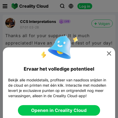

Creality Cloud
Log in



CCS Interpretations
Volgen
07:01 03-28
Thanks all for your support. It is much
appreciated! Have an awesome rest of your day!

Ervaar het volledige potentieel
Bekijk alle modeldetails, profiteer van naadloos snijden in
de cloud en printen met één klik. Interactie met modellen
levert je exclusieve punten op en ontgrendelt nog meer
verrassingen, alleen in de Creality Cloud-app!


Rapporteren
9

Openen in Creality Cloud