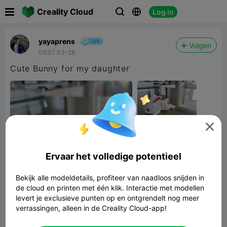

Creality Cloud
Log in



yayaprens
Volgen
09:07 03-28
Cute Bunny for my daughter

Ervaar het volledige potentieel
Bekijk alle modeldetails, profiteer van naadloos snijden in
de cloud en printen met één klik. Interactie met modellen
levert je exclusieve punten op en ontgrendelt nog meer
verrassingen, alleen in de Creality Cloud-app!
Conejo Articulado