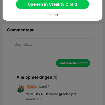
Openen in Creality Cloud
4.63MB
Gerelateerd 3D -model
Cancel


Rapporteren
7
1

Commentaar
Laat reactie achter
Alle opmerkingen(1)
Dani13
WOOOW Q Hermoso gracias por 
imprimir!!!