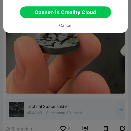
Openen in Creality Cloud
Cancel
Tactical Space soldier
65.04MB
Gerelateerd 3D -model


Rapporteren
5
