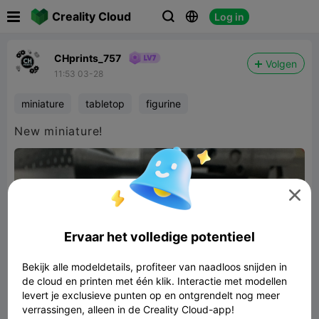

Creality Cloud
Log in



CHprints_757
Volgen
11:53 03-28
miniature
tabletop
figurine
New miniature!

Ervaar het volledige potentieel
Bekijk alle modeldetails, profiteer van naadloos snijden in
de cloud en printen met één klik. Interactie met modellen
levert je exclusieve punten op en ontgrendelt nog meer
verrassingen, alleen in de Creality Cloud-app!