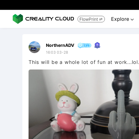
Explore
FlowPrint


NorthernADV
16:03 03-28
This will be a whole lot of fun at work...lo