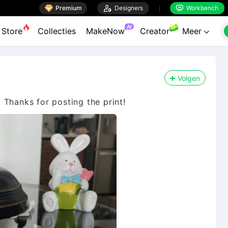

Premium

Designers
Workbench


AI
Store
Collecties
MakeNow
Creator
Meer

Volgen
l. Thanks for posting the print!