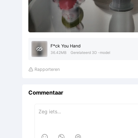
F*ck You Hand

36.42MB
Gerelateerd 3D -model
Rapporteren

Commentaar


