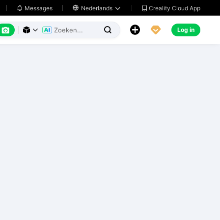
Creality Cloud App
Messages

Nederlands






Log in


