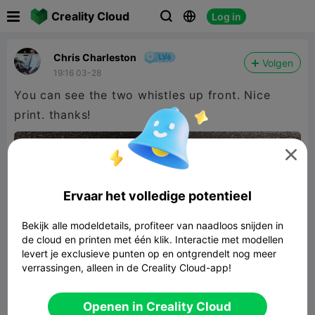

Creality Cloud
Log in



Chris Charleston
Volgen
19:16 03-28
You can see the two whistles up front. Nice
print. thanks!

Ervaar het volledige potentieel
Bekijk alle modeldetails, profiteer van naadloos snijden in
de cloud en printen met één klik. Interactie met modellen
levert je exclusieve punten op en ontgrendelt nog meer
verrassingen, alleen in de Creality Cloud-app!
Openen in Creality Cloud