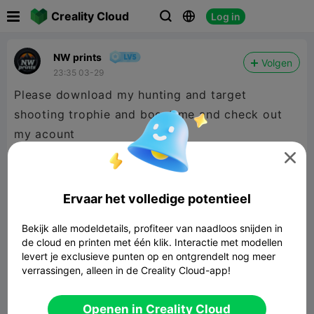

Creality Cloud
Log in



NW prints
Volgen
23:35 03-29
Please download my hunting and target
shooting trophie and boost me and check out
my acount

Ervaar het volledige potentieel
Bekijk alle modeldetails, profiteer van naadloos snijden in
de cloud en printen met één klik. Interactie met modellen
levert je exclusieve punten op en ontgrendelt nog meer
verrassingen, alleen in de Creality Cloud-app!
Openen in Creality Cloud