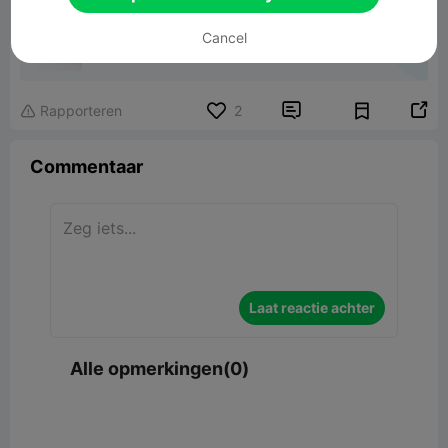
Shooting trophie
Cancel
2.86MB
Gerelateerd 3D -model


Rapporteren
2

Commentaar
Laat reactie achter
Alle opmerkingen(0)