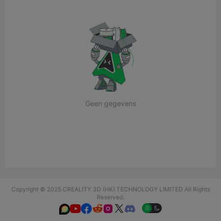
Geen gegevens
Copyright © 2025 CREALITY 3D (HK) TECHNOLOGY LIMITED All Rights
Reserved.





