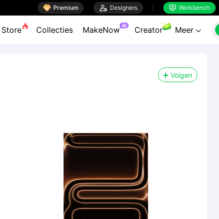

Premium

Designers
Workbench


AI
Store
Collecties
MakeNow
Creator
Meer

Volgen