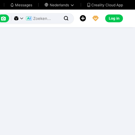
Creality Cloud App
Messages

Nederlands






Log in


