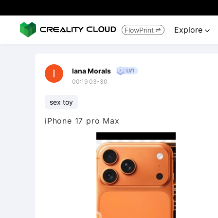
Explore
FlowPrint


lana Morals
00:19 03-30
sex toy
iPhone 17 pro Max