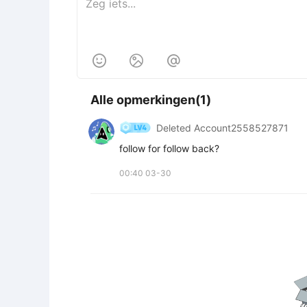



Alle opmerkingen(1)
Deleted Account2558527871
follow for follow back?
00:40 03-30