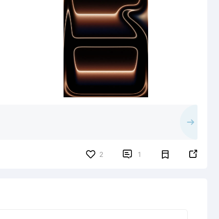


2
1