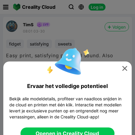

Creality Cloud
Log in



TimS
Volgen
08:01 03-30
fidget
satisfying
sweets
Easy print, satisfying play and sound. Also
provided file for 2 colours without cfs.


480P LD
Ervaar het volledige potentieel
Bekijk alle modeldetails, profiteer van naadloos snijden in

de cloud en printen met één klik. Interactie met modellen
levert je exclusieve punten op en ontgrendelt nog meer
verrassingen, alleen in de Creality Cloud-app!
00:11
Openen in Creality Cloud