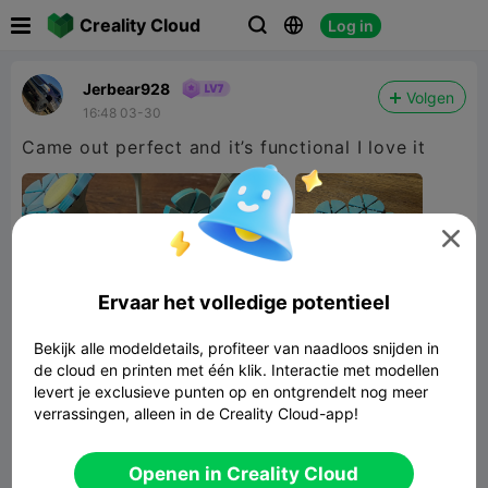

Creality Cloud
Log in



Jerbear928
Volgen
16:48 03-30
Came out perfect and it’s functional I love it

Ervaar het volledige potentieel
Bekijk alle modeldetails, profiteer van naadloos snijden in
de cloud en printen met één klik. Interactie met modellen
levert je exclusieve punten op en ontgrendelt nog meer
verrassingen, alleen in de Creality Cloud-app!
Openen in Creality Cloud
Flower Coaster Set