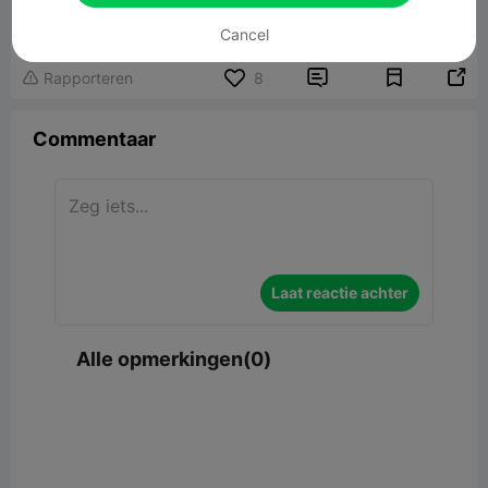
48.11MB
Gerelateerd 3D -model
Cancel


Rapporteren
8

Commentaar
Laat reactie achter
Alle opmerkingen(0)