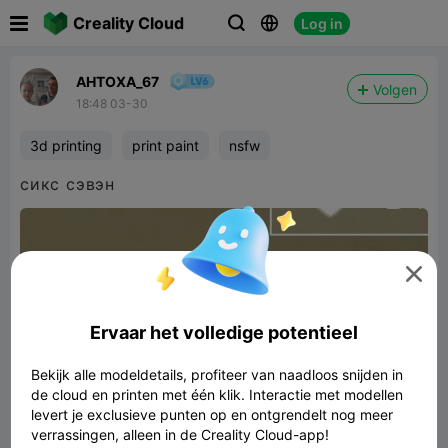

Creality Cloud
Log in



AHTOXA_67
Volgen
18:48 03-30
3d printing
print paint
nsfw
сикс сэвэн

Ervaar het volledige potentieel
Bekijk alle modeldetails, profiteer van naadloos snijden in
de cloud en printen met één klik. Interactie met modellen
levert je exclusieve punten op en ontgrendelt nog meer
verrassingen, alleen in de Creality Cloud-app!