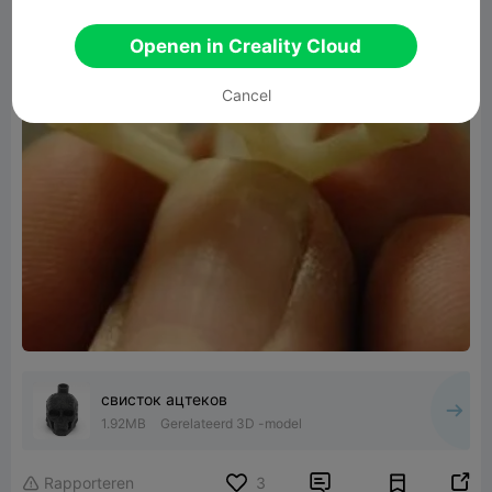
Openen in Creality Cloud
Cancel
свисток ацтеков
1.92MB
Gerelateerd 3D -model


Rapporteren
3
