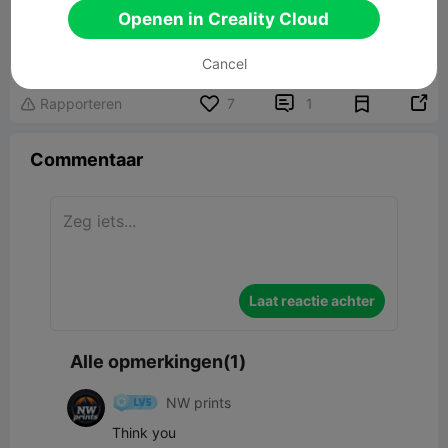
Openen in Creality Cloud
Puzzle Cube Brain-Teaser with Case
7.80MB
Gerelateerd 3D -model
Cancel


Rapporteren
7
1

Commentaar
Laat reactie achter
Alle opmerkingen(1)
NW prints
Think you