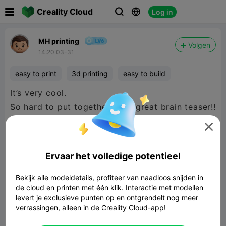

Creality Cloud
Log in



MH printing
Volgen
14:20 03-31
easy to print
3d printing
easy to build
It’s very cool.
So hard to put together it’s a great brain teaser!!

Ervaar het volledige potentieel
Bekijk alle modeldetails, profiteer van naadloos snijden in
de cloud en printen met één klik. Interactie met modellen
levert je exclusieve punten op en ontgrendelt nog meer
verrassingen, alleen in de Creality Cloud-app!