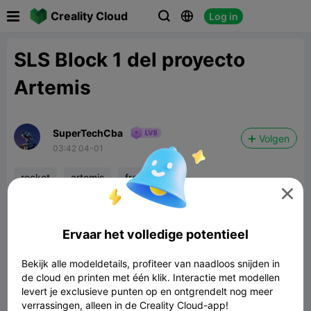

Creality Cloud
Log in



SLS Block 1 del proyecto
Artemis
SuperTechCba
Volgen
03:42 04-01
rocket
artemis
freecad

Ervaar het volledige potentieel
Bekijk alle modeldetails, profiteer van naadloos snijden in
de cloud en printen met één klik. Interactie met modellen
levert je exclusieve punten op en ontgrendelt nog meer
verrassingen, alleen in de Creality Cloud-app!