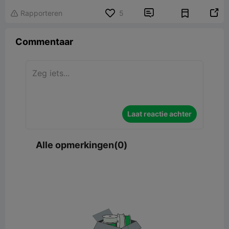


Rapporteren
5

Commentaar
Laat reactie achter
Alle opmerkingen(0)