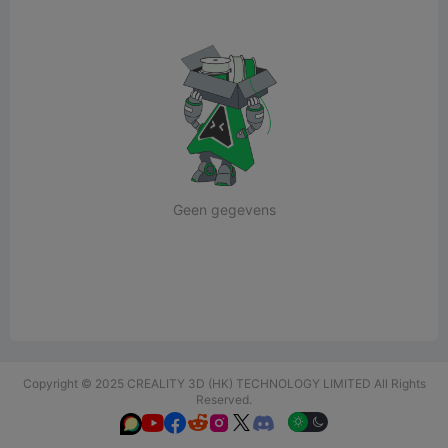
Geen gegevens
Copyright © 2025 CREALITY 3D (HK) TECHNOLOGY LIMITED All Rights
Reserved.





