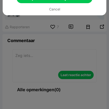
Ornamental Squirtle
Cancel
306.67MB
Gerelateerd 3D -model


Rapporteren
7

Commentaar
Laat reactie achter
Alle opmerkingen(0)