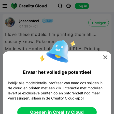

Creality Cloud
Log in



jessebsteel
Volgen
04:39 04-01
I love these models. I'm printing them all....
cause y'know. Pokemon
Made with Hobby Lobby Granit PLA. Printing
Charmander now!

Ervaar het volledige potentieel
Bekijk alle modeldetails, profiteer van naadloos snijden in
de cloud en printen met één klik. Interactie met modellen
levert je exclusieve punten op en ontgrendelt nog meer
verrassingen, alleen in de Creality Cloud-app!
Openen in Creality Cloud