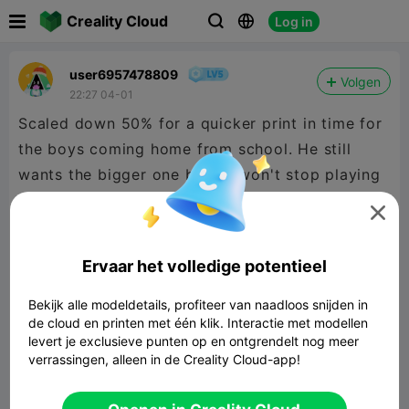

Creality Cloud
Log in



user6957478809
Volgen
22:27 04-01
Scaled down 50% for a quicker print in time for
the boys coming home from school. He still
wants the bigger one but he won't stop playing
with this one.

PETG
Increased bed temp to hold the eyes in place.
Ervaar het volledige potentieel
Bekijk alle modeldetails, profiteer van naadloos snijden in
de cloud en printen met één klik. Interactie met modellen
levert je exclusieve punten op en ontgrendelt nog meer
verrassingen, alleen in de Creality Cloud-app!