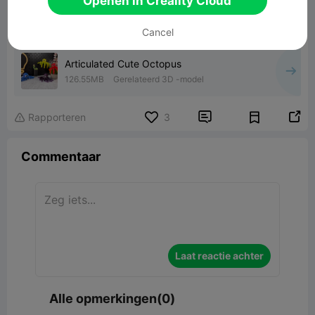
Openen in Creality Cloud
Cancel
Articulated Cute Octopus
126.55MB
Gerelateerd 3D -model


Rapporteren
3

Commentaar
Laat reactie achter
Alle opmerkingen(0)