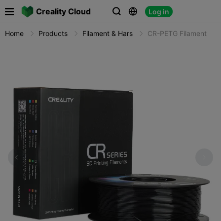

Creality Cloud
Log in



Home
Products
Filament & Hars
CR-PETG Filament