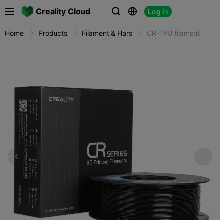

Creality Cloud
Log in



Home
Products
Filament & Hars
CR-TPU filament