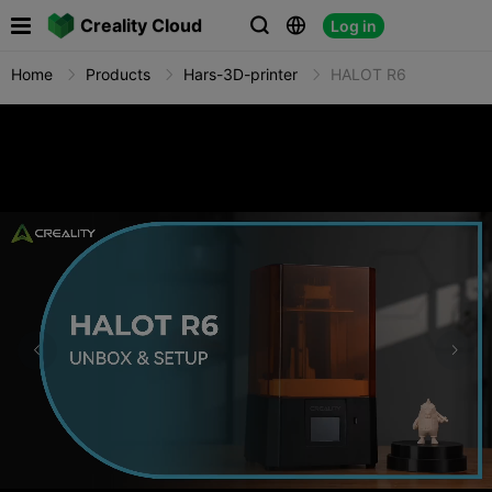

Creality Cloud
Log in



Home
Products
Hars-3D-printer
HALOT R6