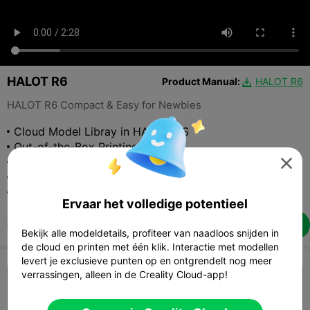
HALOT R6
Product Manual:
HALOT R6

HALOT R6 Compact & Easy for Newbies
Cloud Model Libray in HALOT OS
Out-of-the-Box Printing
Super Compact Size

Stable Z-axis, Less Wobbling
Integral Light Source to Create Solid Prints
Ervaar het volledige potentieel
$129
Buy Now
RRP:

Bekijk alle modeldetails, profiteer van naadloos snijden in
de cloud en printen met één klik. Interactie met modellen
levert je exclusieve punten op en ontgrendelt nog meer
verrassingen, alleen in de Creality Cloud-app!