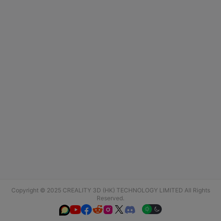
Copyright © 2025 CREALITY 3D (HK) TECHNOLOGY LIMITED All Rights
Reserved.





