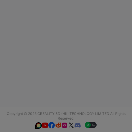
Copyright © 2025 CREALITY 3D (HK) TECHNOLOGY LIMITED All Rights
Reserved.





